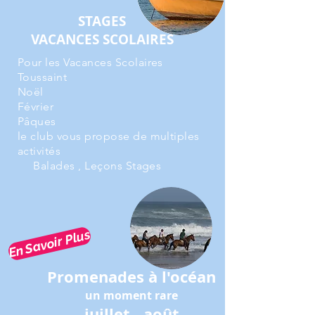
STAGES
VACANCES SCOLAIRES
Pour les Vacances Scolaires
Toussaint
Noël
Février
Pâques
le club vous propose de multiples
activités
Balades , Leçons Stages
En Savoir Plus
Promenades à l'océan
un moment rare
juillet - août