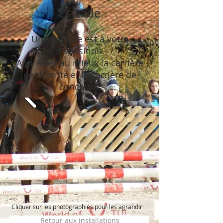
Estrade
Une estrade est à votre
disposition.
Appréciez au mieux la carrière
de détente et la carrière de
concours.
Cliquer sur les photographies pour les agrandir
Retour aux installations