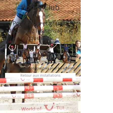
Poney Club
Pour petits et grands,
découvrez les sensations
équestres.
Cliquer sur les photographies pour les agrandir
Retour aux installations